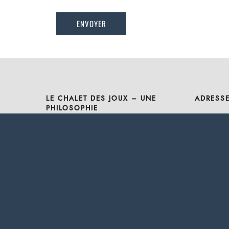
LE CHALET DES JOUX – UNE
ADRESS
PHILOSOPHIE
Chalet de
Le Chalet des Joux, ce sont 2
1385 rout
hébergements de standing et un
74220 La
restaurant aux pieds des pistes,
welcome[a
avec toute une équipe à votre
Restaurant
service pour que chaque moment
04.50.45.
passé avec nous soit synonyme de
détente, partage et convivialité.