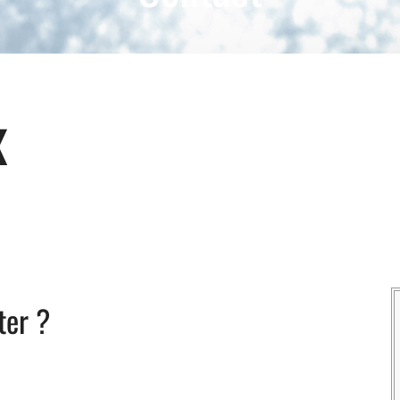
x
ter ?