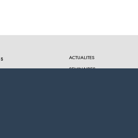
ACTUALITES
ES
SEMINAIRES
s Joux
e du Col de la Croix Fry
MARIAGES ET EVENEMENTS
 Clusaz
PRIVATISATION DU CHALET
]chaletdesjoux.com
CONTACT
 Les Joux
RECRUTEMENT
18.47
PRESSE